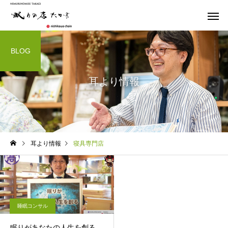
BLOG
耳より情報
オーダー枕
マットレ
睡眠コンサル
睡眠コンサル
耳より情報
寝具専門店
【枕で肩こり・首痛が楽に
【 枕ってそんなに重要
なるの！？】
】
ウッドスプリング
その他商
ベッド
睡眠コンサル
眠りがあなたの人生を創る