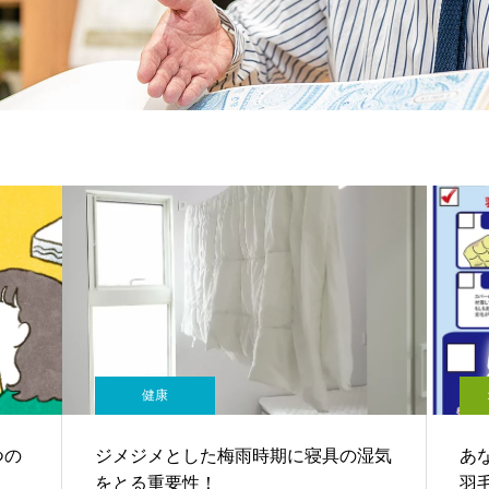
健康
つの
ジメジメとした梅雨時期に寝具の湿気
あ
をとる重要性！
羽