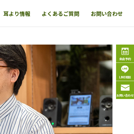
耳より情報
よくあるご質問
お問い合わせ
商品・サービス
来店予約
寝具のリフォー
ム・
メンテナン
ス
睡眠コンサル
LINE相談
【 「ぐっすり眠れない」
お問い合わせ
「不快な目覚め」は合わな
い枕が原因かも！ 】◆理
想の枕 ◆枕のポジショ
ン ◆心地良い枕の条件