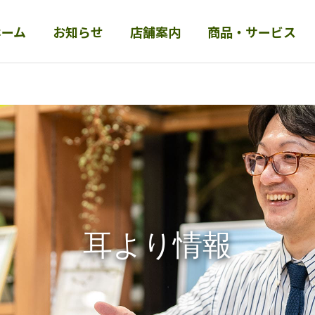
ホーム
お知らせ
店舗案内
商品・サービス
掛けふとん
(羽
マットレス
毛・真綿)
睡眠コンサル
疲労
【 枕ってそんなに重要！？
羽毛布団の買い替えの目
】
安！？7つのポイント
耳より情報
その他商品