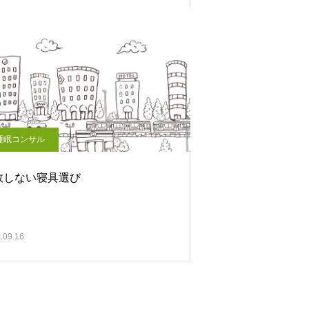
睡眠コンサル
敗しない寝具選び
.09.16