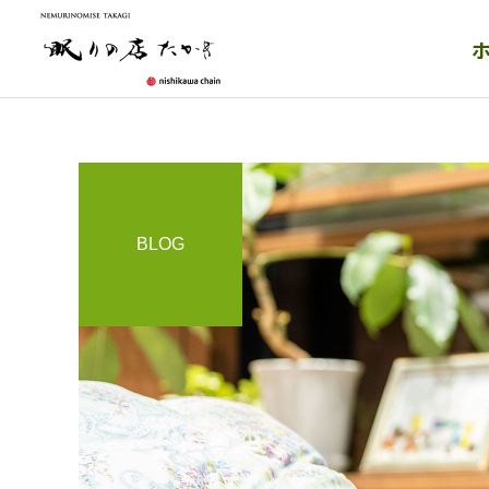
BLOG
オーダー枕
睡眠コンサル
【枕で肩こり・首痛が楽に
なるの！？】
ウッドスプリング
ベッド